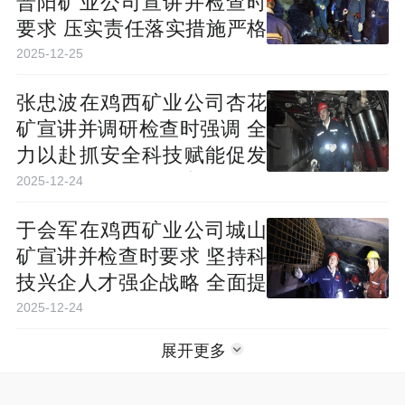
普阳矿业公司宣讲并检查时
要求 压实责任落实措施严格
管控 切实筑牢企业安全发展
2025-12-25
根基
张忠波在鸡西矿业公司杏花
矿宣讲并调研检查时强调 全
力以赴抓安全科技赋能促发
展 为全年收好尾开新局提供
2025-12-24
强动能
于会军在鸡西矿业公司城山
矿宣讲并检查时要求 坚持科
技兴企人才强企战略 全面提
高矿井灾害防治水平
2025-12-24
展开更多