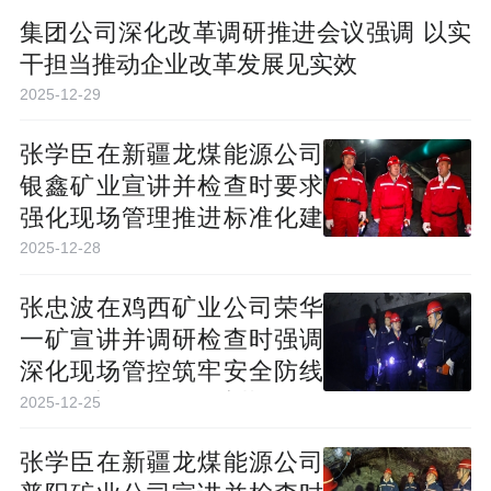
集团公司深化改革调研推进会议强调 以实
干担当推动企业改革发展见实效
2025-12-29
张学臣在新疆龙煤能源公司
银鑫矿业宣讲并检查时要求
强化现场管理推进标准化建
设 确保全过程实现矿井安全
2025-12-28
生产
张忠波在鸡西矿业公司荣华
一矿宣讲并调研检查时强调
深化现场管控筑牢安全防线
强化创新引领推动矿井发展
2025-12-25
张学臣在新疆龙煤能源公司