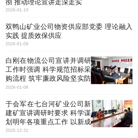
彻 推动理论宣讲走深走实
2026-01-19
双鸭山矿业公司物资供应部党委 理论融入
实践 提质效保供应
2026-01-09
白刚在物流公司宣讲并调研
工作时强调 科学规范招标采
购流程 筑牢廉政风险坚实防
线
2026-01-08
于会军在七台河矿业公司新
建矿宣讲调研时要求 科学谋
划明年各项重点工作 以新成
效推动扭亏脱困发展
2025-12-31