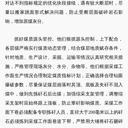
对达不到指标规定的优化块段接续，遇有较大断层时，尽
量以搬家跳面形式解决问题，防止受断层面破碎岩石影
响，增加原煤灰分。
抓好煤质源头管控。他们狠抓源头控制，上下配合，
各层级严格实行煤质动态管理，结合煤层地质赋存条件，
针对地质、生产设计、采掘、运输等情况认真研究相关措
施，严格管理现场灰分、水分、杂物等。他们根据采煤工
作面生产情况合理制定煤质指标计划，正确选择合理钻眼
爆破参数，尽量保证煤层崩落时其顶、底板及夹矸不混入
煤中，做到先拣矸石后出煤；加强综采支架管理，调整综
采支架时应始终跟上顶板，防止窜矸影响煤质。采煤工作
面下巷必须配备专职拣矸人员，直径大于200毫米以上的矸
石必须拣到采煤工作面巷道下帮，严禁用大锤将矸石砸碎