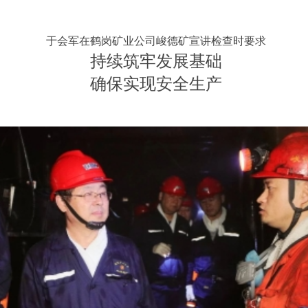
于会军在鹤岗矿业公司峻德矿宣讲检查时要求
持续筑牢发展基础
确保实现安全生产