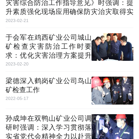
灾害综合防治工作指导意见》时强调：提
升素质强化现场应用确保防灾治灾取得实
效
2023-02-21
于会军在鸡西矿业公司城山
矿检查灾害防治工作时要
求：优化灾害治理方案提升
综合治理水平
2023-02-20
梁德深入鹤岗矿业公司鸟山
矿检查工作
2022-05-17
孙成坤在双鸭山矿业公司调
研时强调：深入学习贯彻落
实省党代会精神全力以赴营