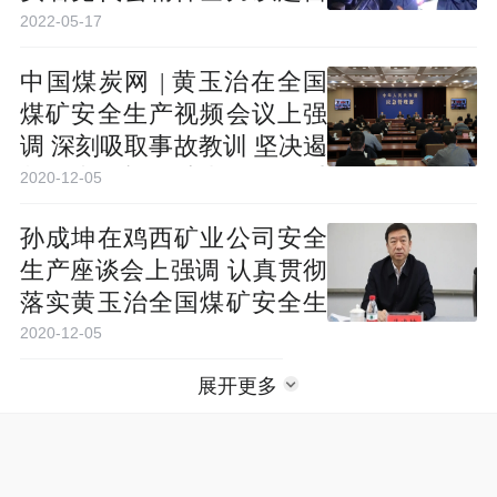
造安全稳定发展环境
2022-05-17
中国煤炭网 | 黄玉治在全国
煤矿安全生产视频会议上强
调 深刻吸取事故教训 坚决遏
制岁末年初煤矿事故多发重
2020-12-05
发势头
孙成坤在鸡西矿业公司安全
生产座谈会上强调 认真贯彻
落实黄玉治全国煤矿安全生
产视频会上的重要指示精神
2020-12-05
展开更多