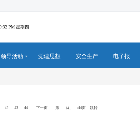
8:39:32 PM 星期四
领导活动
党建思想
安全生产
电子报
42
43
44
下一页
第
/44页
跳转