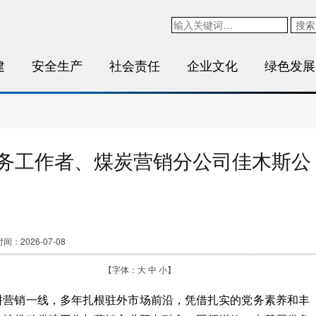
搜索
建
安全生产
社会责任
企业文化
绿色发展
务工作者、煤炭营销分公司佳木斯公
间：2026-07-08
【字体：
大
中
小
】
耕营销一线，多年扎根驻外市场前沿，凭借扎实的党务素养和丰