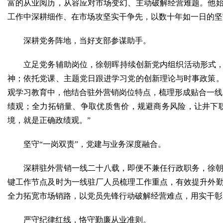
富的从业阅历，从容应对市场变幻、主动破解经营难题。他
工作中深耕细作、在市场攻坚实干争先，以数十年如一日的坚
深耕党务阵地，当好支部参谋助手。
立足党务辅助岗位，徐朝晖持续创新党内组织活动形式，
神；依托党课、主题党日跟进学习党的创新理论与时事政策
观学习教育中，他结合驻外营销岗位特点，梳理形成贴合一线
绩观；全力拓销量、争取优质售价，规避商务风险，让井下
境，就是正确政绩观。”
坚守“一岗双责”，党建与业务深度融合。
深耕驻外营销一线二十八载，即便不兼任行政职务，徐
键工作节点及时为一线驻厂人员梳理工作重点，有效提升外
全力拓宽市场销路，以党员先锋行动破解经营难点，用实干彰
严守纪律红线，恪守勤廉从业准则。