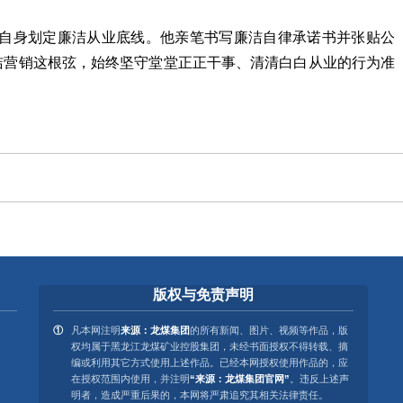
为自身划定廉洁从业底线。他亲笔书写廉洁自律承诺书并张贴公
洁营销这根弦，始终坚守堂堂正正干事、清清白白从业的行为准
版权与免责声明
凡本网注明
来源：龙煤集团
的所有新闻、图片、视频等作品，版
权均属于黑龙江龙煤矿业控股集团，未经书面授权不得转载、摘
编或利用其它方式使用上述作品。已经本网授权使用作品的，应
在授权范围内使用，并注明
“来源：龙煤集团官网”
。违反上述声
明者，造成严重后果的，本网将严肃追究其相关法律责任。