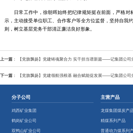
日常工作中，徐朝晖始终把纪律规矩挺在前面，严格对
示，主动接受单位职工、合作客户等全方位监督，坚持自我
则，树立基层党务干部清正廉洁良好形象。
上一篇
：
【党旗飘扬】党建铸魂聚合力 实干担当谱新篇——记集团公司
下一篇
：
【党旗飘扬】党建领航强根基 融合赋能促发展——记集团公司
分子公司
主营产品
鸡西矿业集团
龙煤集团煤炭产
鹤岗矿业公司
精煤系列产品
双鸭山矿业公司
普通动力煤系列