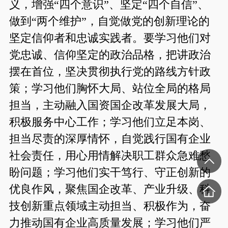
义，增强“四个意识”、坚定“四个自信”、
做到“两个维护”，自觉做党的创新理论的
坚定信仰者和忠诚实践者。要学习他们对
党忠诚、信仰坚定的政治品格，把讲政治
摆在首位，坚决贯彻执行党的路线方针政
策；学习他们胸怀大局、站位全局的格局
担当，主动融入国资国企改革发展大局，
积极服务中心工作；学习他们立足本岗、
担当尽责的深厚情怀，自觉践行国有企业
社会责任，用心用情解决职工群众急难愁
盼问题；学习他们实干笃行、守正创新的
优良作风，聚焦国企改革、产业升级、科
技创新重点领域主动担当、积极作为，奋
力推动国有企业高质量发展；学习他们严