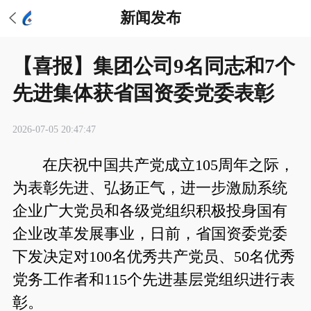
新闻发布
【喜报】集团公司9名同志和7个
先进集体获省国资委党委表彰
2026-07-05 20:47:47
在庆祝中国共产党成立105周年之际，
为表彰先进、弘扬正气，进一步激励系统
企业广大党员和各级党组织积极投身国有
企业改革发展事业，日前，省国资委党委
下发决定对100名优秀共产党员、50名优秀
党务工作者和115个先进基层党组织进行表
彰。