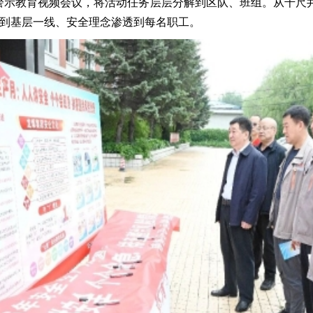
警示教育视频会议，将活动任务层层分解到区队、班组。从千尺
到基层一线、安全理念渗透到每名职工。