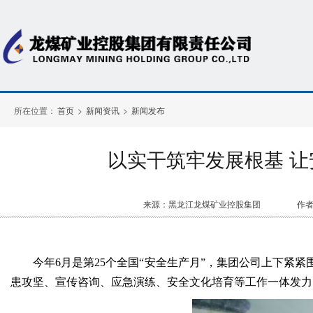
所在位置：
首页
>
新闻资讯
>
新闻发布
以实干筑牢发展根基 让
来源：黑龙江龙煤矿业控股集团
作
今年6月是第25个全国“安全生产月”，集团公司上下紧
患攻坚、宣传咨询、应急演练、安全文化培育等工作一体发力