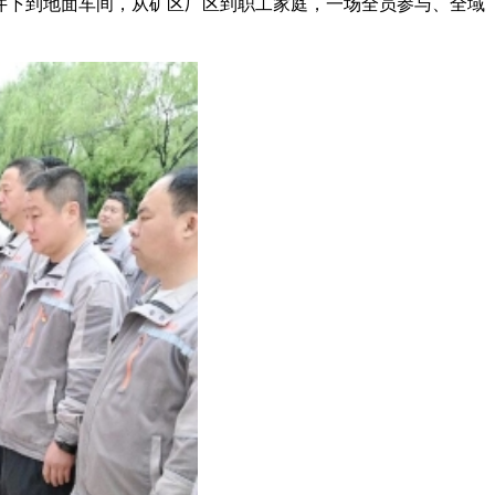
井下到地面车间，从矿区厂区到职工家庭，一场全员参与、全域