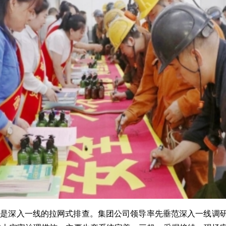
，是深入一线的拉网式排查。集团公司领导率先垂范深入一线调