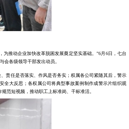
为推动企业加快改革脱困发展奠定坚实基础。”6月6日，七台
与会各级领导干部发出动员。
位、责任是否落实、作风是否务实；权属各公司紧随其后，警示
安全大反思；各权属公司将典型事故案例制作成警示片组织观
作规范短视频，推动职工上标准岗、干标准活。