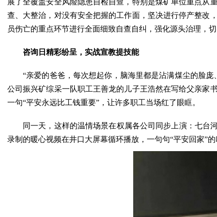
展了全覆盖安全风险隐患自检自查，特别是煤矿单位重点从
查、大整治，对没有安全把握的工作面，坚决进行停产整改
员伤亡的重点环节进行全面细致自查自纠，强化源头治理，切
咨询日精彩纷呈，实战宣教提技能
“亲爱的爸爸，每次想起你，脑海里都是沾满煤尘的脸庞
公司振兴矿综采一队职工王善龙的儿子王浩然在写给父亲家书
一句“平安永远比工钱重要”，让许多职工当场红了眼眶。
同一天，这样的温情场景在权属各公司同步上演：七台河
录制的暖心视频在井口大屏幕循环播放，一句句“平安回家”