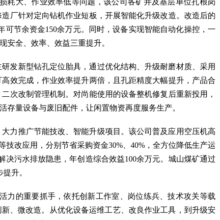
损耗大、作业效率低等问题，该公司各矿井及基层单位扎根岗
修造厂针对定向钻机作业短板，开展智能化升级改造。改造后的
年可节余资金150余万元。同时，设备实现智能自动化操控，一
实现安全、效率、效益三重提升。
主研发新型钻孔定位胎具，通过优化结构、升级耐磨材质、采用
可高效完成，作业效率提升两倍，且孔距精度大幅提升，产品合
、二次改制管理机制。对尚能使用的设备整机修复后重新投用，
活存量设备与废旧配件，让闲置物资再度服务生产。
，大力推广节能技改、智能升级项目。该公司普及应用空压机高
等技改应用，分别节省采购资金30%、40%，全方位降低生产运
决污水排放隐患，年创造综合效益100余万元。城山煤矿通过
步提升。
活力的重要抓手，依托创新工作室、岗位练兵、技术攻关等载
创新、微改造。从优化设备运维工艺、改良作业工具，到升级安