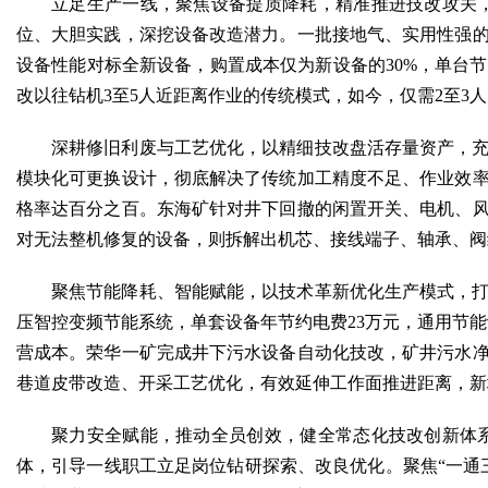
立足生产一线，聚焦设备提质降耗，精准推进技改攻关
位、大胆实践，深挖设备改造潜力。一批接地气、实用性强
设备性能对标全新设备，购置成本仅为新设备的30%，单台节
改以往钻机3至5人近距离作业的传统模式，如今，仅需2至
深耕修旧利废与工艺优化，以精细技改盘活存量资产，
模块化可更换设计，彻底解决了传统加工精度不足、作业效率
格率达百分之百。东海矿针对井下回撤的闲置开关、电机、
对无法整机修复的设备，则拆解出机芯、接线端子、轴承、阀
聚焦节能降耗、智能赋能，以技术革新优化生产模式，
压智控变频节能系统，单套设备年节约电费23万元，通用节能
营成本。荣华一矿完成井下污水设备自动化技改，矿井污水净
巷道皮带改造、开采工艺优化，有效延伸工作面推进距离，新
聚力安全赋能，推动全员创效，健全常态化技改创新体
体，引导一线职工立足岗位钻研探索、改良优化。聚焦“一通