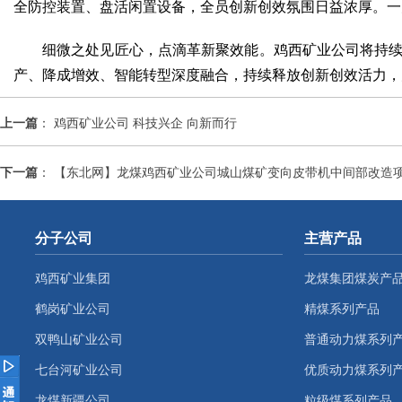
全防控装置、盘活闲置设备，全员创新创效氛围日益浓厚。一
细微之处见匠心，点滴革新聚效能。鸡西矿业公司将持
产、降成增效、智能转型深度融合，持续释放创新创效活力，
上一篇
：
鸡西矿业公司 科技兴企 向新而行
下一篇
：
【东北网】龙煤鸡西矿业公司城山煤矿变向皮带机中间部改造
分子公司
主营产品
鸡西矿业集团
龙煤集团煤炭产
鹤岗矿业公司
精煤系列产品
双鸭山矿业公司
普通动力煤系列
七台河矿业公司
优质动力煤系列
龙煤新疆公司
粒级煤系列产品