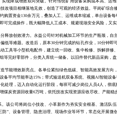
，实现降成增效双向突破。针对传统矿用设备采购成本高、运维
的技改项目相继落地见效，创造了可观的经济效益。平岗矿综合
约购置资金130余万元，叠加人工、运维成本缩减，单台设备每
3人即可完成操作，既大幅降低人工成本、规避现场安全风险，又
充分释放创效潜力。永益公司针对机械加工环节的生产瓶颈，自
偏低等难题。改造后，原本30分钟完成的钻孔作业，10分钟即
风动工具等小型机电配件，建立统一回收、集中检修、拆解拼修
组等完好零部件，分类入库统一储备。以旧件替代新品采购，盘
打造节能增效新亮点。各单位紧扣绿色低碳、智能高效发展方向
设备平均节能率达15%；带式输送机双备系统、视频AI智能设备
化处理，迈入自动化运行阶段，每班可减少岗位人员4人，彻底解
增煤炭资源回收量6万吨，依托技改实现资源应收尽收、产能稳
系。该公司将岗位小技改、小革新作为夯实安全根基、激活队伍
三防”、设备管理、隐患治理、现场作业等环节，常态化开展微