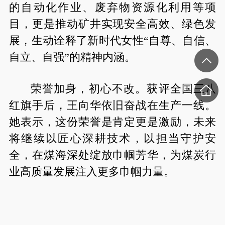
的自动化作业、废弃物资源化利用等项
目，更是推动矿井实现安全高效、绿色发
展，生动诠释了新时代女性“自尊、自信、
自立、自强”的精神内涵。
荣誉加身，初心不改。获评全国三八
红旗手后，王向华依旧奋战在生产一线。
她表示，这份荣誉是肯定更是激励，未来
将继续以匠心深耕技术，以担当守护安
全，在煤海深处绽放巾帼芳华，为煤炭行
业高质量发展注入更多巾帼力量。