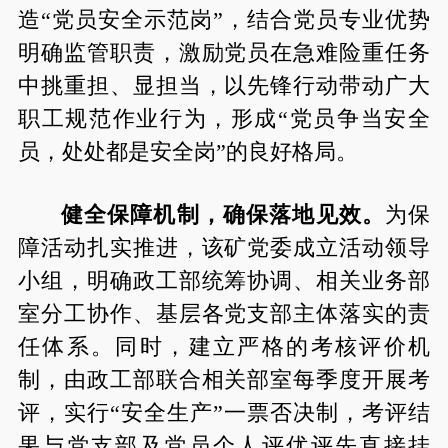
造“党员安全示范岗”，结合党员专业优势
明确监管职责，激励党员在急难险重任务
中挑重担、显担当，以先锋行动带动广大
职工规范作业行为，形成“党员争当安全
员，处处都是安全岗”的良好格局。
健全保障机制，确保落地见效。
为保
障活动扎实推进，该矿党委成立活动领导
小组，明确政工部统筹协调、相关业务部
室分工协作、基层各党支部主体落实的责
任体系。同时，建立严格的考核评价机
制，由政工部联合相关部室每季度开展考
评，实行“安全生产”一票否决制，考评结
果与党支部及党员个人评优评先直接挂