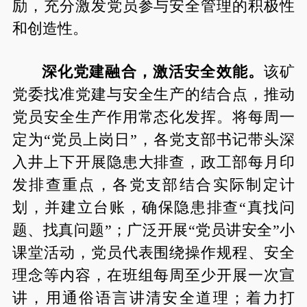
励，充分激发党员参与安全管理的积极性
和创造性。
深化党建融合，激活安全效能。
该矿
党委找准党建与安全生产的结合点，推动
党员安全生产作用常态化发挥。将每周一
定为“党员上岗日”，各党支部书记带头深
入井上下开展隐患大排查，政工部每月印
发排查重点，各党支部结合实际制定计
划，并建立台账，确保隐患排查“真找问
题、找真问题”；广泛开展“党员讲安全”小
课堂活动，党员代表围绕操作规程、安全
理念等内容，在班组每周至少开展一次宣
讲，用通俗语言讲清安全道理；着力打