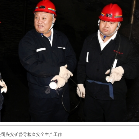
公司兴安矿督导检查安全生产工作