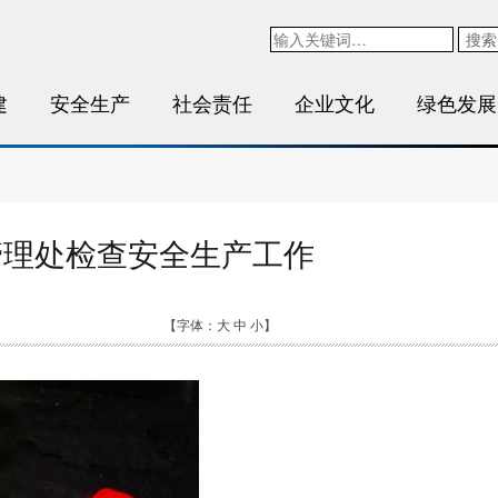
搜索
建
安全生产
社会责任
企业文化
绿色发展
管理处检查安全生产工作
【字体：
大
中
小
】