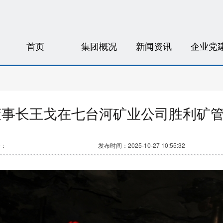
首页
集团概况
新闻资讯
企业党
董事长王戈在七台河矿业公司胜利矿
者：
发布时间：2025-10-27 10:55:32