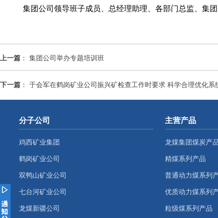
集团公司领导班子成员、总经理助理、各部门总监、集团
上一篇
：
集团公司举办专题培训班
下一篇
：
于会军在鹤岗矿业公司振兴矿检查工作时要求 科学合理优化系
分子公司
主营产品
鸡西矿业集团
龙煤集团煤炭产
鹤岗矿业公司
精煤系列产品
双鸭山矿业公司
普通动力煤系列
七台河矿业公司
优质动力煤系列
龙煤新疆公司
粒级煤系列产品