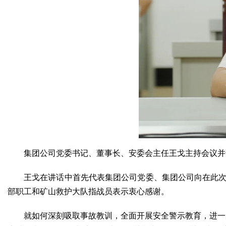
集团公司党委书记、董事长、安委会主任王戈主持会议并
王戈在讲话中首先代表集团公司党委、集团公司向在此
部职工和矿山救护大队指战员表示衷心感谢。
就如何深刻吸取事故教训，全面开展安全警示教育，进一