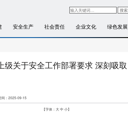
搜索
建
安全生产
社会责任
企业文化
绿色发展
上级关于安全工作部署要求 深刻吸取
间：2025-09-15
【字体：
大
中
小
】