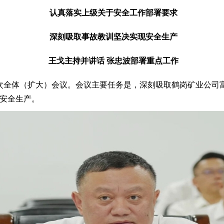
认真落实上级关于安全工作部署要求
深刻吸取事故教训坚决实现安全生产
王戈主持并讲话 张忠波部署重点工作
三次全体（扩大）会议。会议主要任务是，深刻吸取鹤岗矿业公司
安全生产。