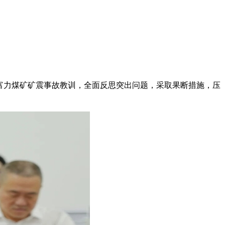
富力煤矿矿震事故教训，全面反思突出问题，采取果断措施，压