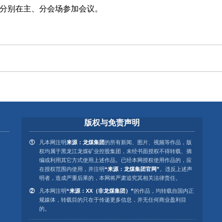
分别在主、分会场参加会议。
版权与免责声明
凡本网注明
来源：龙煤集团
的所有新闻、图片、视频等作品，版
权均属于黑龙江龙煤矿业控股集团，未经书面授权不得转载、摘
编或利用其它方式使用上述作品。已经本网授权使用作品的，应
在授权范围内使用，并注明
“来源：龙煤集团官网”
。违反上述声
明者，造成严重后果的，本网将严肃追究其相关法律责任。
凡本网注明
“来源：XX（非龙煤集团）”
的作品，均转载自国内正
规媒体，转载目的只在于传递更多信息，并无任何商业盈利目
的。