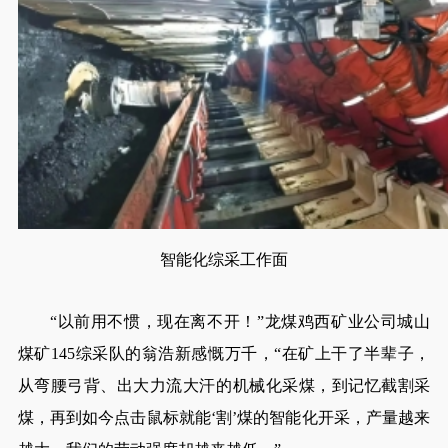
智能化综采工作面
“以前用不惯，现在离不开！”龙煤鸡西矿业公司城山
煤矿145综采队的翁浩新感慨万千，“在矿上干了半辈子，
从弯腰弓背、出大力流大汗的机械化采煤，到记忆截割采
煤，再到如今点击鼠标就能‘割’煤的智能化开采，产量越来