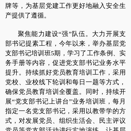
牌等，为基层党建工作更好地融入安全生
产提供了遵循。
聚焦能力建设“强”队伍。大力开展支
部书记提素工程，今年以来，举办基层党
支部书记培训班5期，学习了工作条例、实
务手册等内容，促进党支部书记业务水平
提升。持续抓好党员教育培训工作，采用
党校、业校线下轮训和每日一题等方式，
确保党员教育培训全覆盖。同时，持续开
展“党支部书记上讲台”业务培训班，每月
指定一名党支部书记，采用以教带学的方
式，对发展党员、组织生活会、民主评议
党员等党支部活动进行实地演练，让基层