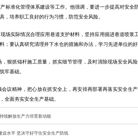
全生产标准化管理体系建设等工作。他强调，要进一步提高对安全
具，培养职工良好的行为习惯，防范安全风险。
据现场实际情况合理应用巷道支护材料，坚持应用掘进巷道喷浆
料；要认真研究清理井下水仓的措施和办法，学习先进单位的好
场，狠抓锚杆施工质量，抓实细节管理，及时清除现场安全风险
筑牢基础。
频会议精神，把心放在抓安全上，再安排再部署再落实安全生产
，全面夯实安全生产基础。
 持续解放生产力培育新动能
建设水平 坚决守好守住安全生产防线