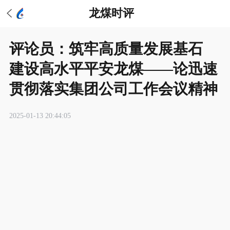
龙煤时评
评论员：筑牢高质量发展基石
建设高水平平安龙煤——论迅速
贯彻落实集团公司工作会议精神
2025-01-13 20:44:05