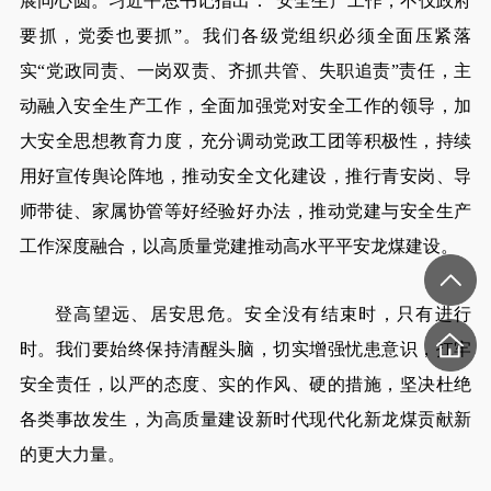
展同心圆。习近平总书记指出：“安全生产工作，不仅政府
要抓，党委也要抓”。我们各级党组织必须全面压紧落
实“党政同责、一岗双责、齐抓共管、失职追责”责任，主
动融入安全生产工作，全面加强党对安全工作的领导，加
大安全思想教育力度，充分调动党政工团等积极性，持续
用好宣传舆论阵地，推动安全文化建设，推行青安岗、导
师带徒、家属协管等好经验好办法，推动党建与安全生产
工作深度融合，以高质量党建推动高水平平安龙煤建设。
登高望远、居安思危。安全没有结束时，只有进行
时。我们要始终保持清醒头脑，切实增强忧患意识，扛牢
安全责任，以严的态度、实的作风、硬的措施，坚决杜绝
各类事故发生，为高质量建设新时代现代化新龙煤贡献新
的更大力量。