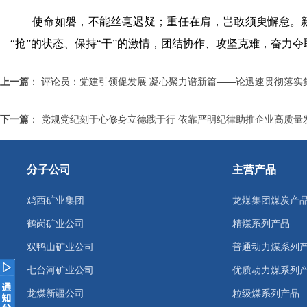
使命如磐，不能丝毫迟疑；重任在肩，岂敢须臾懈怠。新
“抢”的状态、保持“干”的激情，团结协作、攻坚克难，奋
上一篇
：
评论员：党建引领促发展 凝心聚力谱新篇——论迅速贯彻落实
下一篇
：
党规党纪刻于心修身立德践于行 依靠严明纪律助推企业高质量
分子公司
主营产品
鸡西矿业集团
龙煤集团煤炭产
鹤岗矿业公司
精煤系列产品
双鸭山矿业公司
普通动力煤系列
七台河矿业公司
优质动力煤系列
龙煤新疆公司
粒级煤系列产品