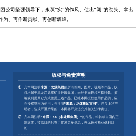
公司坚强领导下，永葆“实”的作风、使出“闯”的劲头、拿出
新作为、再作新贡献、再创新辉煌。
版权与免责声明
凡本网注明
来源：龙煤集团
的所有新闻、图片、视频等作品，版
权均属于黑龙江龙煤矿业控股集团，未经书面授权不得转载、摘
编或利用其它方式使用上述作品。已经本网授权使用作品的，应
在授权范围内使用，并注明
“来源：龙煤集团官网”
。违反上述声
明者，造成严重后果的，本网将严肃追究其相关法律责任。
凡本网注明
“来源：XX（非龙煤集团）”
的作品，均转载自国内正
规媒体，转载目的只在于传递更多信息，并无任何商业盈利目
的。