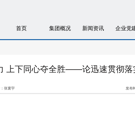
首页
集团概况
新闻资讯
企业党
力 上下同心夺全胜——论迅速贯彻落
者：张寰宇
发布时