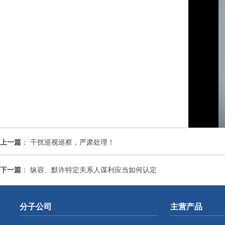
上一篇
：
干扰巡视巡察，严肃处理！
下一篇
：
纵容、默许特定关系人谋利应当如何认定
分子公司
主营产品