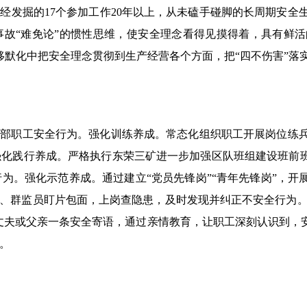
已经发掘的17个参加工作20年以上，从未磕手碰脚的长周期安
事故“难免论”的惯性思维，使安全理念看得见摸得着，具有鲜活
潜移默化中把安全理念贯彻到生产经营各个方面，把“四不伤害”落
干部职工安全行为。强化训练养成。常态化组织职工开展岗位练
化践行养成。严格执行东荣三矿进一步加强区队班组建设班前班
为。强化示范养成。通过建立“党员先锋岗”“青年先锋岗”，开
、群监员盯片包面，上岗查隐患，及时发现并纠正不安全行为。开
丈夫或父亲一条安全寄语，通过亲情教育，让职工深刻认识到，
。