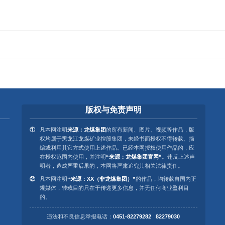
版权与免责声明
凡本网注明
来源：龙煤集团
的所有新闻、图片、视频等作品，版
权均属于黑龙江龙煤矿业控股集团，未经书面授权不得转载、摘
编或利用其它方式使用上述作品。已经本网授权使用作品的，应
在授权范围内使用，并注明
“来源：龙煤集团官网”
。违反上述声
明者，造成严重后果的，本网将严肃追究其相关法律责任。
凡本网注明
“来源：XX（非龙煤集团）”
的作品，均转载自国内正
规媒体，转载目的只在于传递更多信息，并无任何商业盈利目
的。
违法和不良信息举报电话：
0451-82279282 82279030