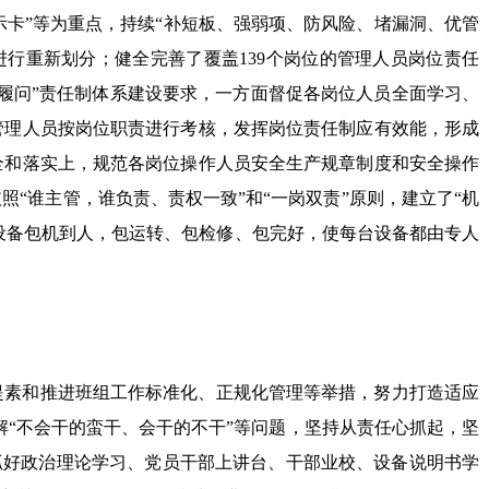
示卡”等为重点，持续“补短板、强弱项、防风险、堵漏洞、优管
行重新划分；健全完善了覆盖139个岗位的管理人员岗位责任
履问”责任制体系建设要求，一方面督促各岗位人员全面学习、
管理人员按岗位职责进行考核，发挥岗位责任制应有效能，形成
全和落实上，规范各岗位操作人员安全生产规章制度和安全操作
“谁主管，谁负责、责权一致”和“一岗双责”原则，建立了“机
设备包机到人，包运转、包检修、包完好，使每台设备都由专人
提素和推进班组工作标准化、正规化管理等举措，努力打造适应
破解“不会干的蛮干、会干的不干”等问题，坚持从责任心抓起，坚
抓好政治理论学习、党员干部上讲台、干部业校、设备说明书学