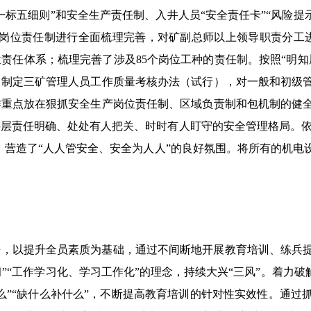
标五细则”和安全生产责任制、入井人员“安全责任卡”“风险提
岗位责任制进行全面梳理完善，对矿副总师以上领导职责分工进
责任体系；梳理完善了涉及85个岗位工种的责任制。按照“明知
。制定三矿管理人员工作质量考核办法（试行），对一般和初级
作重点放在狠抓安全生产岗位责任制、区域负责制和包机制的健
层责任明确、处处有人把关、时时有人盯守的安全管理格局。依照
，营造了“人人管安全、安全为人人”的良好氛围。将所有的机电
来，以提升全员素质为基础，通过不间断地开展教育培训、练兵
习”“工作学习化、学习工作化”的理念，持续大兴“三风”。着力
么”“缺什么补什么”，不断提高教育培训的针对性实效性。通过