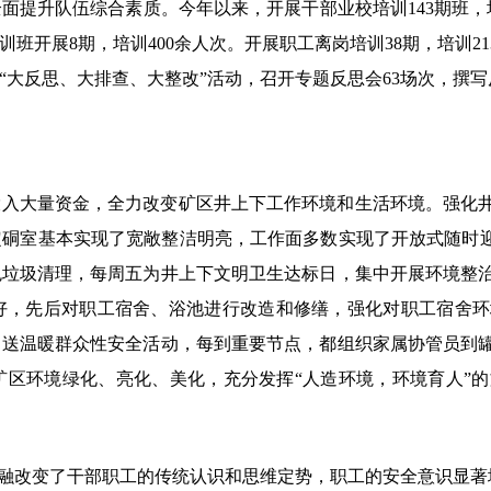
提升队伍综合素质。今年以来，开展干部业校培训143期班，培训
培训班开展8期，培训400余人次。开展职工离岗培训38期，培训
大反思、大排查、大整改”活动，召开专题反思会63场次，撰写
投入大量资金，全力改变矿区井上下工作环境和生活环境。强化
硐室基本实现了宽敞整洁明亮，工作面多数实现了开放式随时迎
色垃圾清理，每周五为井上下文明卫生达标日，集中开展环境整
好，先后对职工宿舍、浴池进行改造和修缮，强化对职工宿舍环
日送温暖群众性安全活动，每到重要节点，都组织家属协管员到
矿区环境绿化、亮化、美化，充分发挥“人造环境，环境育人”
交融改变了干部职工的传统认识和思维定势，职工的安全意识显