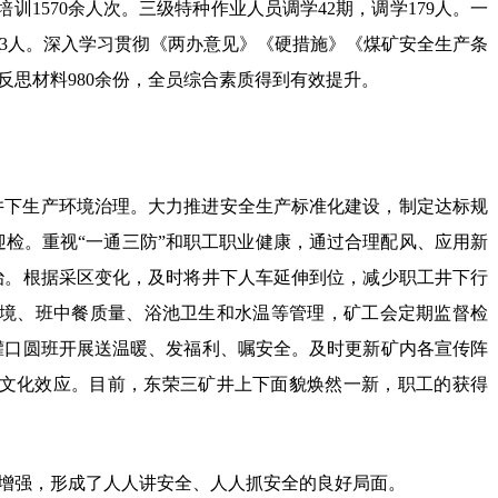
1570余人次。三级特种作业人员调学42期，调学179人。一
213人。深入学习贯彻《两办意见》《硬措施》《煤矿安全生产条
反思材料980余份，全员综合素质得到有效提升。
井下生产环境治理。大力推进安全生产标准化建设，制定达标规
检。重视“一通三防”和职工职业健康，通过合理配风、应用新
治。根据采区变化，及时将井下人车延伸到位，减少职工井下行
境、班中餐质量、浴池卫生和水温等管理，矿工会定期监督检
罐口圆班开展送温暖、发福利、嘱安全。及时更新矿内各宣传阵
的文化效应。目前，东荣三矿井上下面貌焕然一新，职工的获得
著增强，形成了人人讲安全、人人抓安全的良好局面。