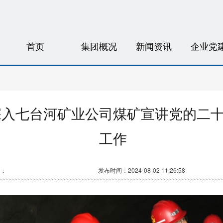
首页
集团概况
新闻资讯
企业党
深入七台河矿业公司煤矿宣讲党的二
工作
者：
发布时间：2024-08-02 11:26:58