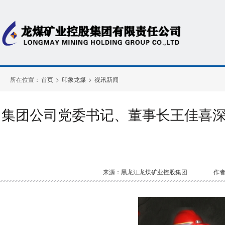
所在位置：
首页
>
印象龙煤
>
视讯新闻
集团公司党委书记、董事长王佳喜
来源：黑龙江龙煤矿业控股集团
作