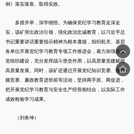
例》落实落靠、取得实效。
多措并举，深学细悟。为确保党纪学习教育走深走
实，该矿突出政治引领，强化政治忠诚教育，以习近平总
书记重要讲话重要指示精神为根本遵循，组织机关、基层
各单位开展党纪学习教育专项工作推进会，着力加强基层
党组织建设，充分发挥战斗堡垒作用，以高质量党建赋能
高质量发展。同时，该矿还通过开展党纪知识竞赛、微视
频竞赛、廉政教育进班前等活动，坚持两手抓、两促进，
把开展党纪学习教育与安全生产经营相结合，以实际工作
成效检验学习成果。
（刘务坤）