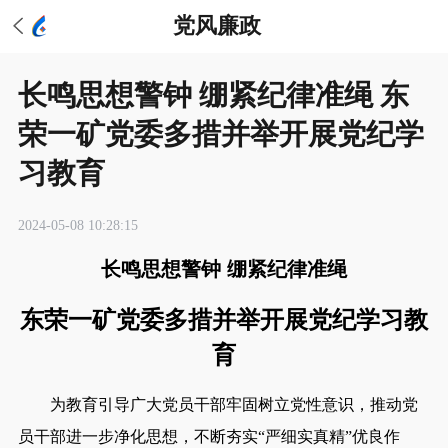
党风廉政
​长鸣思想警钟 绷紧纪律准绳 东
荣一矿党委多措并举开展党纪学
习教育
2024-05-08 10:28:15
长鸣思想警钟 绷紧纪律准绳
东荣一矿党委多措并举开展党纪学习教
育
为教育引导广大党员干部牢固树立党性意识，推动党
员干部进一步净化思想，不断夯实“严细实真精”优良作