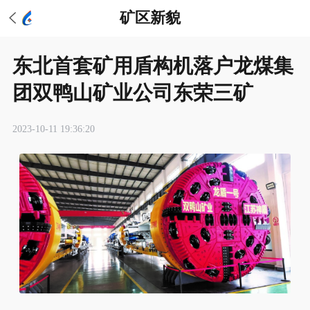
矿区新貌
东北首套矿用盾构机落户龙煤集
团双鸭山矿业公司东荣三矿
2023-10-11 19:36:20