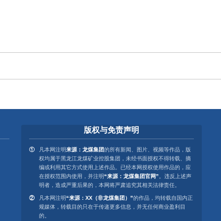
版权与免责声明
凡本网注明
来源：龙煤集团
的所有新闻、图片、视频等作品，版
权均属于黑龙江龙煤矿业控股集团，未经书面授权不得转载、摘
编或利用其它方式使用上述作品。已经本网授权使用作品的，应
在授权范围内使用，并注明
“来源：龙煤集团官网”
。违反上述声
明者，造成严重后果的，本网将严肃追究其相关法律责任。
凡本网注明
“来源：XX（非龙煤集团）”
的作品，均转载自国内正
规媒体，转载目的只在于传递更多信息，并无任何商业盈利目
的。