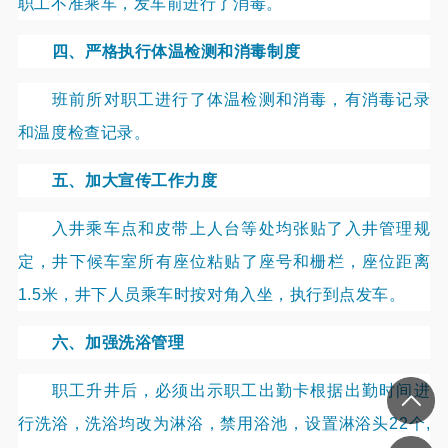
职工不准乘车，发车前进行了消毒。
四、严格执行体温检测和消毒制度
班前所对职工进行了体温检测和消毒，有消毒记录
和温度检查记录。
五、加大宣传工作力度
入井乘车点和皮带上人台等处均张贴了入井管理规
定，井下候车室所有座位粘贴了座号和栅栏，座位距离
1.5米，井下人员乘车时按对角入坐，执行到点发车。
六、加强洗浴管理
职工升井后，必须出示职工出勤卡根据出勤时间进
行洗浴，洗浴均改为淋浴，禁用浴池，设置淋浴头22个,