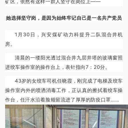
矿区，依然有这样一群人坚守在岗位上——
她选择坚守岗，是因为始终牢记自己是一名共产党员
1月30日，兴安煤矿动力科提升二队混合井机
房。
清晨的一缕阳光透过混合井九层井塔的玻璃窗照
进绞车操作室的操作台上，表针指向7：20分。
43岁的女绞车司机任晓霞，刚完成了电梯及绞车
操作室内外的喷洒消毒工作，正认真的擦拭着绞车操
作台，任汗水沿着脸颊留流进了厚厚的防疫口罩……