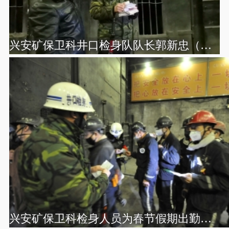
兴安矿保卫科井口检身队队长郭新忠（图右）和队员蒋继宏做检身前准备工作
兴安矿保卫科检身人员为春节假期出勤人员进行测温检身