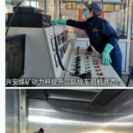
兴安煤矿动力科提升二队绞车司机共产党员任晓霞