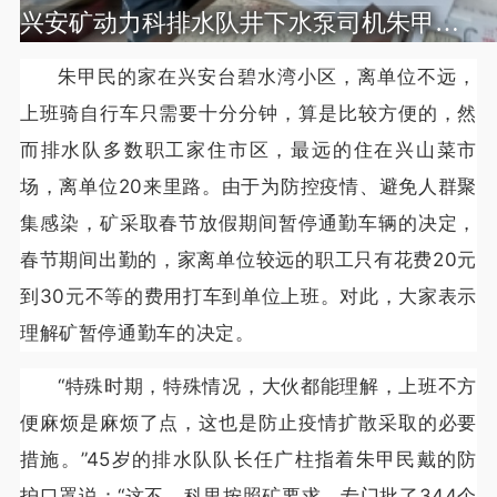
兴安矿动力科排水队井下水泵司机朱甲民（图左）在安全确认本上签字
朱甲民的家在兴安台碧水湾小区，离单位不远，
上班骑自行车只需要十分分钟，算是比较方便的，然
而排水队多数职工家住市区，最远的住在兴山菜市
场，离单位20来里路。由于为防控疫情、避免人群聚
集感染，矿采取春节放假期间暂停通勤车辆的决定，
春节期间出勤的，家离单位较远的职工只有花费20元
到30元不等的费用打车到单位上班。对此，大家表示
理解矿暂停通勤车的决定。
“特殊时期，特殊情况，大伙都能理解，上班不方
便麻烦是麻烦了点，这也是防止疫情扩散采取的必要
措施。”45岁的排水队队长任广柱指着朱甲民戴的防
护口罩说：“这不，科里按照矿要求，专门批了344个