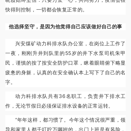
晓霞始终坚信：只要万众一心，共同努力，疫情会很
快得到控制，一切都会恢复正常的。
他选择坚守，是因为他觉得自己应该做好自己的事
兴安煤矿动力科排水队办公室，在岗位上工作了
一夜，刚刚升井到队里的55岁的井下水泵司机朱甲
民，谨慎的按了按安全防护口罩，眯着眼睛俯下略显
疲惫的身躯，认真的在安全确认本上写下了自己的名
字。
动力科排水队共有36名职工，负责井下排水工
作，无论节假日必须保证排水设备的正常运转。
“年年这样，都习惯了。今年这个情况很严重，领
导和家里人都千叮咛万嘱咐的，出门上班是有风险，