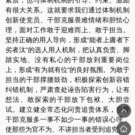
素质，也与体制机制的引导、约束、激励
有很大关系。这就要求我们通过体制机制
创新使党员、干部克服畏难情绪和胆怯心
理，面对工作敢于迎难而上、敢于担当。
坚持正确的用人导向，形成
“
能者上庸者下
劣者汰
”
的选人用人机制，把认真负责、脚
踏实地、没有私心的干部放到重要岗位
上，形成
“
有为就有位
”
的良好氛围。为敢于
担当的干部撑腰鼓劲，积极探索创新容错
纠错机制，严肃查处诬告陷害行为，让有
想法、敢探索的干部放下包袱、大胆尝
试。建立健全常态化问责追责体系，引导
干部克服多一事不如少一事的错误心理，
使那些为官不为、不讲担当者受到追究。