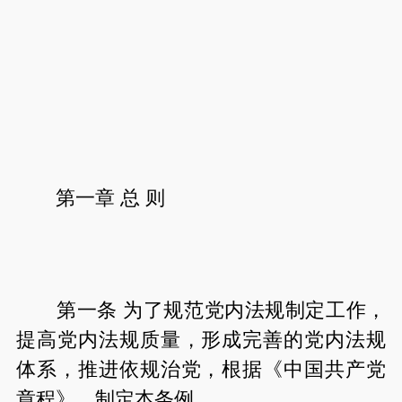
第一章
总
则
第一条
为了规范党内法规制定工作，
提高党内法规质量，形成完善的党内法规
体系，推进依规治党，根据《中国共产党
章程》，制定本条例。