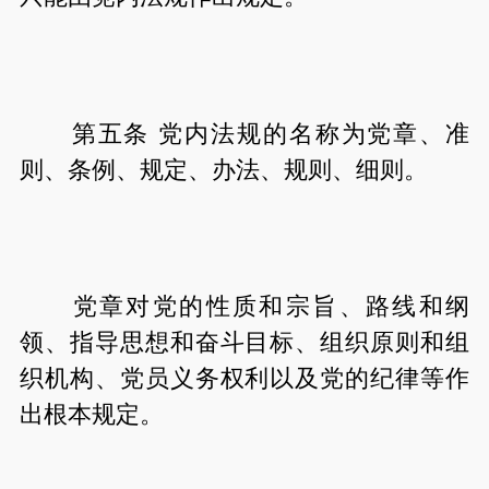
第五条
党内法规的名称为党章、准
则、条例、规定、办法、规则、细则。
党章对党的性质和宗旨、路线和纲
领、指导思想和奋斗目标、组织原则和组
织机构、党员义务权利以及党的纪律等作
出根本规定。