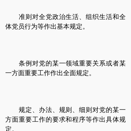
准则对全党政治生活、组织生活和全
体党员行为等作出基本规定。
条例对党的某一领域重要关系或者某
一方面重要工作作出全面规定。
规定、办法、规则、细则对党的某一
方面重要工作的要求和程序等作出具体规
定。