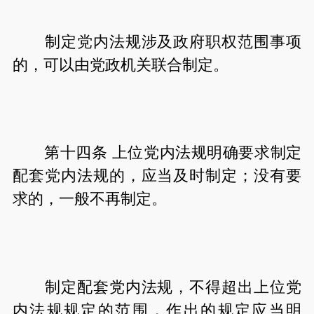
制定党内法规涉及政府职权范围事项
的，可以由党政机关联合制定。
第十四条
上位党内法规明确要求制定
配套党内法规的，应当及时制定；没有要
求的，一般不再制定。
制定配套党内法规，不得超出上位党
内法规规定的范围，作出的规定应当明