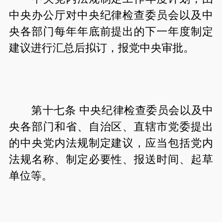
中央办公厅对中央纪律检查委员会以及中
央各部门每年年底前提出的下一年度制定
建议进行汇总后拟订，报党中央审批。
第十七条
中央纪律检查委员会以及中
央各部门和省、自治区、直辖市党委提出
的中央党内法规制定建议，应当包括党内
法规名称、制定必要性、报送时间、起草
单位等。