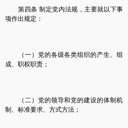
第四条
制定党内法规，主要就以下事
项作出规定：
（一）党的各级各类组织的产生、组
成、职权职责；
（二）党的领导和党的建设的体制机
制、标准要求、方式方法；