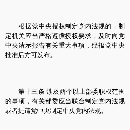
根据党中央授权制定党内法规的，制
定机关应当严格遵循授权要求，及时向党
中央请示报告有关重大事项，经报党中央
批准后方可发布。
第十三条
涉及两个以上部委职权范围
的事项，有关部委应当联合制定党内法规
或者提请党中央制定中央党内法规。