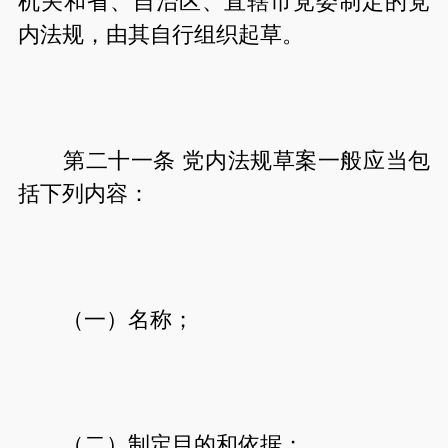
机关和省、自治区、直辖市党委制定的党
内法规，由其自行组织起草。
第二十一条
党内法规草案一般应当包
括下列内容：
（一）名称；
（二）制定目的和依据；