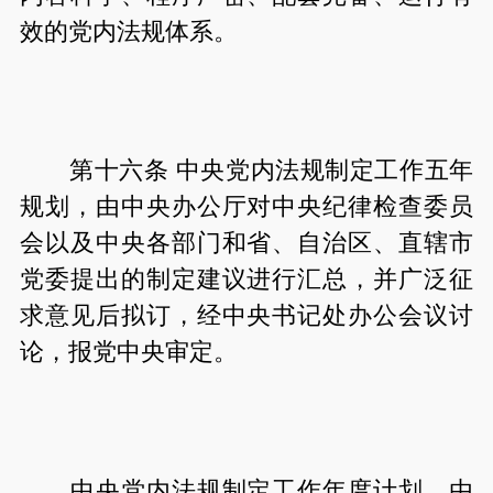
效的党内法规体系。
第十六条
中央党内法规制定工作五年
规划，由中央办公厅对中央纪律检查委员
会以及中央各部门和省、自治区、直辖市
党委提出的制定建议进行汇总，并广泛征
求意见后拟订，经中央书记处办公会议讨
论，报党中央审定。
中央党内法规制定工作年度计划，由