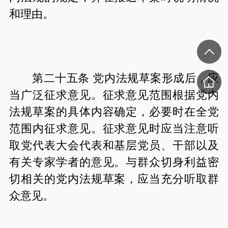
和理由。
第二十五条
党内法规草案形成后，应
当广泛征求意见。征求意见范围根据党内
法规草案的具体内容确定，必要时在全党
范围内征求意见。征求意见时应当注意听
取党代表大会代表和基层党员、干部以及
有关专家学者的意见。与群众切身利益密
切相关的党内法规草案，应当充分听取群
众意见。