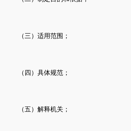
（三）适用范围；
（四）具体规范；
（五）解释机关；