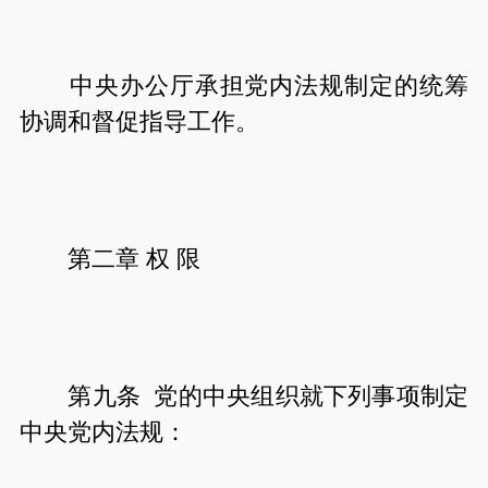
中央办公厅承担党内法规制定的统筹
协调和督促指导工作。
第二章
权
限
第九条
党的中央组织就下列事项制定
中央党内法规：