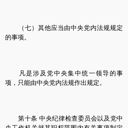
（七）其他应当由中央党内法规规定
的事项。
凡是涉及党中央集中统一领导的事
项，只能由中央党内法规作出规定。
第十条
中央纪律检查委员会以及党中