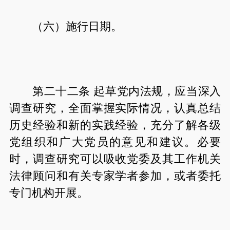
（六）施行日期。
第二十二条
起草党内法规，应当深入
调查研究，全面掌握实际情况，认真总结
历史经验和新的实践经验，充分了解各级
党组织和广大党员的意见和建议。必要
时，调查研究可以吸收党委及其工作机关
法律顾问和有关专家学者参加，或者委托
专门机构开展。