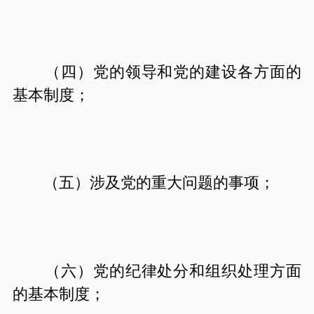
（四）党的领导和党的建设各方面的
基本制度；
（五）涉及党的重大问题的事项；
（六）党的纪律处分和组织处理方面
的基本制度；