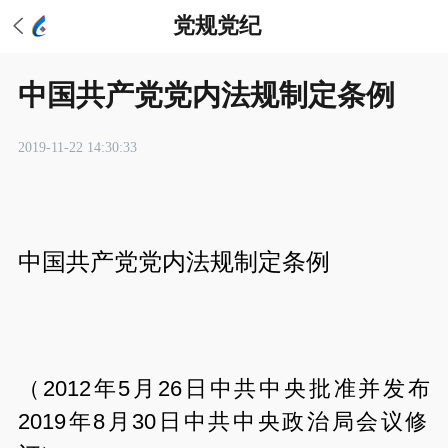
党规党纪
中国共产党党内法规制定条例
2019-11-22 14:30:33
中国共产党党内法规制定条例
（
2012
年
5
月
26
日中共中央批准并发布
2019
年
8
月
30
日中共中央政治局会议修